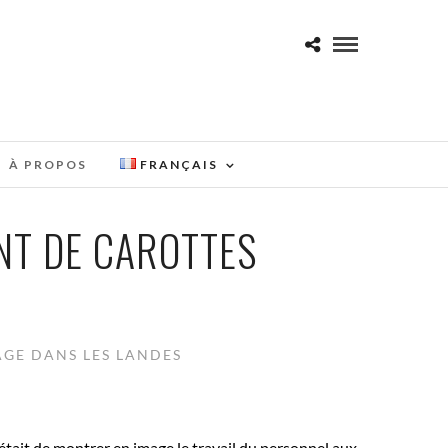
À PROPOS
FRANÇAIS
NT DE CAROTTES
GE DANS LES LANDES
 était de montrer en image le travail du personnel aux