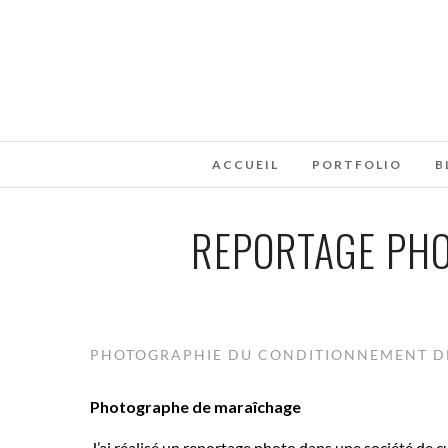
ACCUEIL
PORTFOLIO
B
REPORTAGE PHO
PHOTOGRAPHIE DU CONDITIONNEMENT DE
Photographe de maraîchage
J’ai réalisé un reportage photo dans une société de c