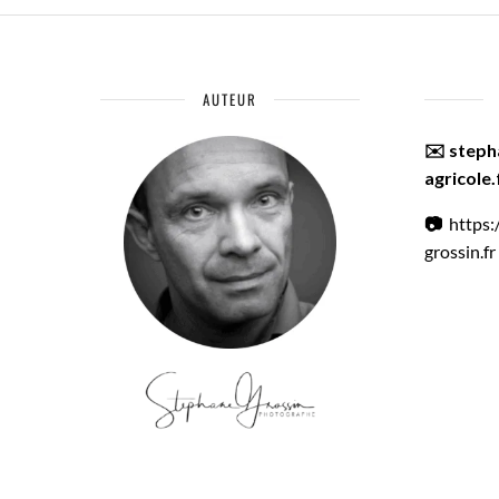
AUTEUR
✉️ step
agricole.
📷
https
grossin.fr