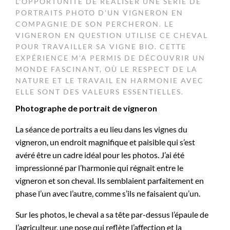
L'OPPORTUNITÉ DE RÉALISER UNE SÉRIE DE
PORTRAITS PHOTO D'UN VIGNERON EN
COMPAGNIE DE SON PERCHERON. LE
VIGNERON EN QUESTION UTILISE CE CHEVAL
POUR TRAVAILLER SA VIGNE BIO. CETTE
EXPÉRIENCE M'A PERMIS DE DÉCOUVRIR UN
MONDE FASCINANT, OÙ LE RESPECT DE LA
NATURE ET LE TRAVAIL EN HARMONIE AVEC
ELLE SONT DES VALEURS ESSENTIELLES.
Photographe de portrait de vigneron
La séance de portraits a eu lieu dans les vignes du
vigneron, un endroit magnifique et paisible qui s’est
avéré être un cadre idéal pour les photos. J’ai été
impressionné par l’harmonie qui régnait entre le
vigneron et son cheval. Ils semblaient parfaitement en
phase l’un avec l’autre, comme s’ils ne faisaient qu’un.
Sur les photos, le cheval a sa tête par-dessus l’épaule de
l’agriculteur, une pose qui reflète l’affection et la