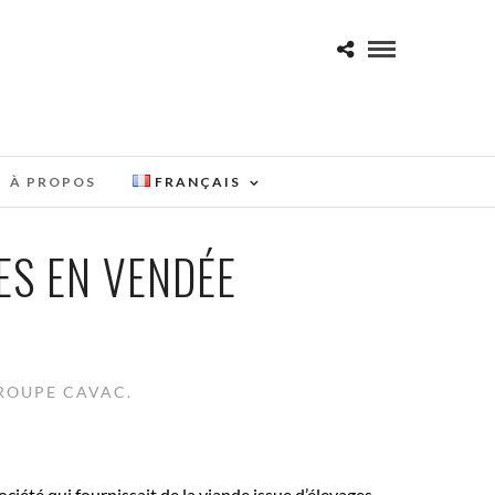
À PROPOS
FRANÇAIS
ES EN VENDÉE
ROUPE CAVAC.
ciété qui fournissait de la viande issue d’élevages