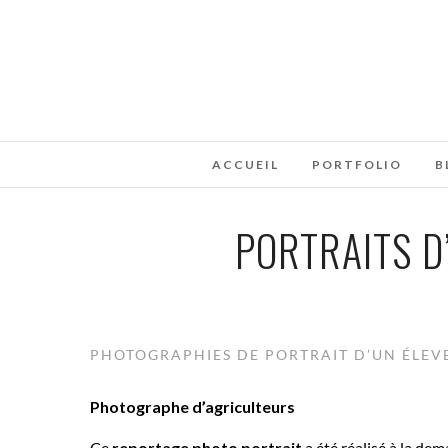
ACCUEIL
PORTFOLIO
B
PORTRAITS D
PHOTOGRAPHIES DE PORTRAIT D’UN ÉLEV
Photographe d’agriculteurs
Ce
reportage photo portrait
a été réalisé à la de